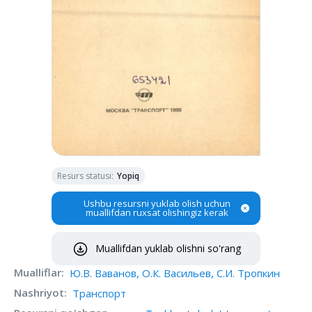
Resurs statusi
:
Yopiq
Ushbu resursni yuklab olish uchun
muallifdan ruxsat olishingiz kerak
Muallifdan yuklab olishni so'rang
Mualliflar
:
Ю.В. Ваванов, О.К. Васильев, С.И. Тропкин
Nashriyot
:
Транспорт