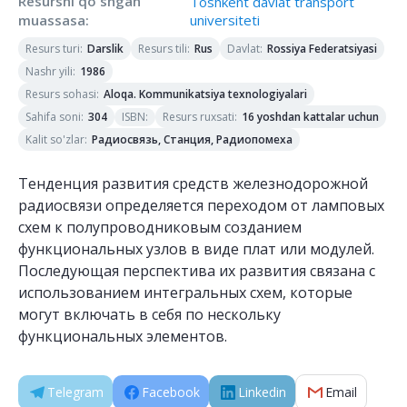
Resursni qo'shgan
Toshkent davlat transport
muassasa
:
universiteti
Resurs turi
:
Resurs tili
:
Davlat
:
Darslik
Rus
Rossiya Federatsiyasi
Nashr yili
:
1986
Resurs sohasi
:
Aloqa. Kommunikatsiya texnologiyalari
Sahifa soni
:
ISBN
:
Resurs ruxsati
:
304
16 yoshdan kattalar uchun
Kalit so'zlar
:
Радиосвязь, Станция, Радиопомеха
Тенденция развития средств железнодорожной
радиосвязи определяется переходом от ламповых
схем к полупроводниковым созданием
функциональных узлов в виде плат или модулей.
Последующая перспектива их развития связана с
использованием интегральных схем, которые
могут включать в себя по нескольку
функциональных элементов.
Telegram
Facebook
Linkedin
Email