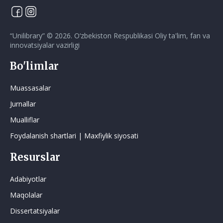
“
Unilibrary
” ©
2026
.
O‘zbekiston Respublikasi Oliy ta'lim, fan va
innovatsiyalar vazirligi
Bo'limlar
Muassasalar
Jurnallar
Mualliflar
Foydalanish shartlari | Maxfiylik siyosati
Resurslar
Adabiyotlar
Maqolalar
Dissertatsiyalar