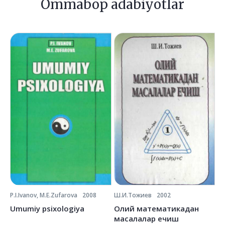
Ommabop adabiyotlar
P.I.Ivanov, M.E.Zufarova
2008
Ш.И.Тожиев
2002
Ё.
Umumiy psixologiya
Олий математикадан
О
масалалар ечиш