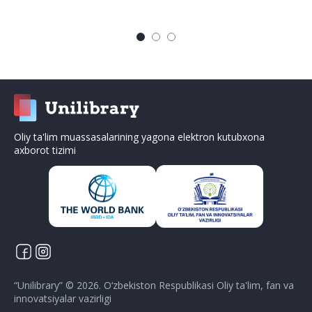
Oliy ta'lim muassasalarining yagona elektron kutubxona
axborot tizimi
“
Unilibrary
” ©
2026
.
O‘zbekiston Respublikasi Oliy ta'lim, fan va
innovatsiyalar vazirligi