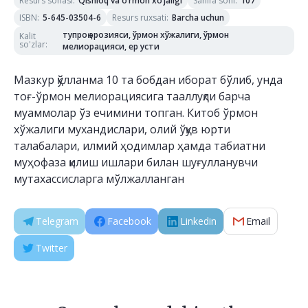
Resurs sohasi
:
Sahifa soni
:
Qishloq va o‘rmon xo‘jaligi
107
ISBN
:
Resurs ruxsati
:
5-645-03504-6
Barcha uchun
тупроқ эрозияси, ўрмон хўжалиги, ўрмон
Kalit
so'zlar
:
мелиорацияси, ер усти
Мазкур қўлланма 10 та бобдан иборат бўлиб, унда
тоғ-ўрмон мелиорациясига тааллуқли барча
муаммолар ўз ечимини топган. Китоб ўрмон
хўжалиги мухандислари, олий ўқув юрти
талабалари, илмий ҳодимлар ҳамда табиатни
муҳофаза қилиш ишлари билан шуғулланувчи
мутахассисларга мўлжалланган
Telegram
Facebook
Linkedin
Email
Twitter