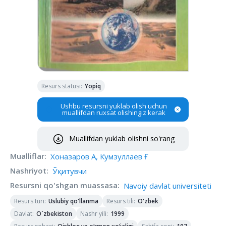
Resurs statusi
:
Yopiq
Ushbu resursni yuklab olish uchun
muallifdan ruxsat olishingiz kerak
Muallifdan yuklab olishni so'rang
Mualliflar
:
Хоназаров А, Кумзуллаев Ғ
Nashriyot
:
Ўқитувчи
Resursni qo'shgan muassasa
:
Navoiy davlat universiteti
Resurs turi
:
Resurs tili
:
Uslubiy qo'llanma
O'zbek
Davlat
:
Nashr yili
:
O`zbekiston
1999