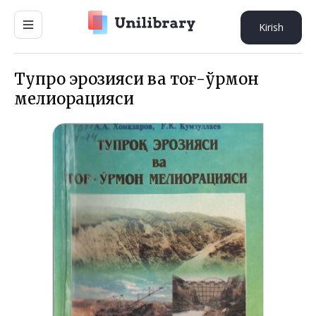
Kirish
Тупроқ эрозияси ва тоғ-ўрмон
мелиорацияси