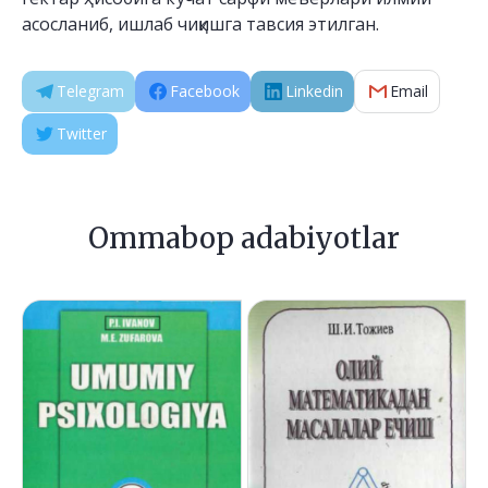
асосланиб, ишлаб чиқишга тавсия этилган.
Telegram
Facebook
Linkedin
Email
Twitter
Ommabop adabiyotlar