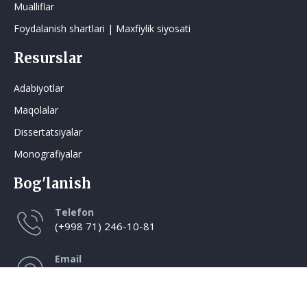
Mualliflar
Foydalanish shartlari | Maxfiylik siyosati
Resurslar
Adabiyotlar
Maqolalar
Dissertatsiyalar
Monografiyalar
Bog'lanish
Telefon
(+998 71) 246-10-81
Email
press@edu.uz
Manzil