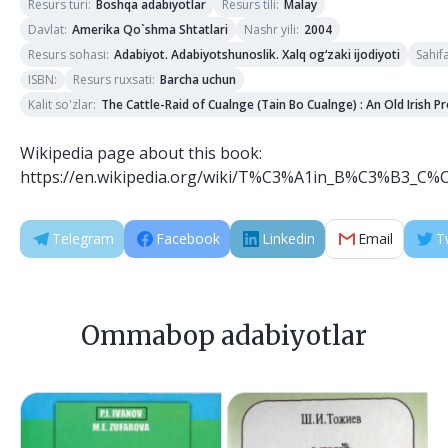
Resurs turi
:
Resurs tili
:
Boshqa adabiyotlar
Malay
Davlat
:
Nashr yili
:
Amerika Qo`shma Shtatlari
2004
Resurs sohasi
:
Sahif
Adabiyot. Adabiyotshunoslik. Xalq og‘zaki ijodiyoti
ISBN
:
Resurs ruxsati
:
Barcha uchun
Kalit so'zlar
:
The Cattle-Raid of Cualnge (Tain Bo Cualnge) : An Old Irish P
Wikipedia page about this book:
https://en.wikipedia.org/wiki/T%C3%A1in_B%C3%B3_C%
Telegram
Facebook
Linkedin
Email
T
Ommabop adabiyotlar