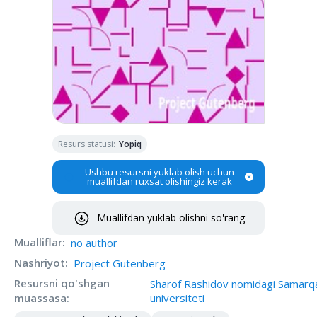
Resurs statusi
:
Yopiq
Ushbu resursni yuklab olish uchun
muallifdan ruxsat olishingiz kerak
Muallifdan yuklab olishni so'rang
Mualliflar
:
no author
Nashriyot
:
Project Gutenberg
Resursni qo'shgan
Sharof Rashidov nomidagi Samarq
muassasa
:
universiteti