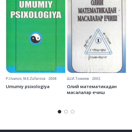
P.I.Ivanov, M.E.Zufarova
2008
Ш.И.Тожиев
2002
Ё.
Umumiy psixologiya
Олий математикадан
О
масалалар ечиш