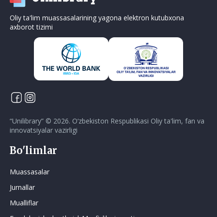
Oliy ta'lim muassasalarining yagona elektron kutubxona
axborot tizimi
“
Unilibrary
” ©
2026
.
O‘zbekiston Respublikasi Oliy ta'lim, fan va
innovatsiyalar vazirligi
Bo'limlar
Muassasalar
Jurnallar
Mualliflar