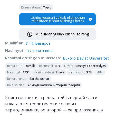
Resurs statusi
:
Yopiq
Ushbu resursni yuklab olish uchun
muallifdan ruxsat olishingiz kerak
Muallifdan yuklab olishni so'rang
Mualliflar
:
И. П. Базаров
Nashriyot
:
высшая школа
Resursni qo'shgan muassasa
:
Buxoro Davlat Universiteti
Resurs turi
:
Resurs tili
:
Davlat
:
Darslik
Rus
Rossiya Federatsiyasi
Nashr yili
:
Resurs sohasi
:
Sahifa soni
:
ISBN
:
1991
Fizika
378
Resurs ruxsati
:
Barcha uchun
Kalit so'zlar
:
Термодинамика, история, теория
Книга состоит из трех частей: в первой части
излагаются теоретические основы
термодинамики; во второй — ее приложения; в