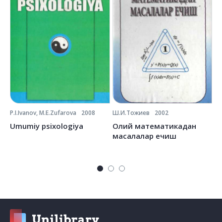
P.I.Ivanov, M.E.Zufarova
2008
Ш.И.Тожиев
2002
Ё.
Umumiy psixologiya
Олий математикадан
О
масалалар ечиш