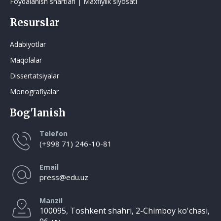
Foydalanish shartlari | Maxfiylik siyosati
Resurslar
Adabiyotlar
Maqolalar
Dissertatsiyalar
Monografiyalar
Bog'lanish
Telefon
(+998 71) 246-10-81
Email
press@edu.uz
Manzil
100095, Toshkent shahri, 2-Chimboy ko'chasi,